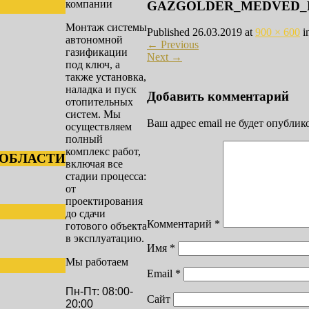
компании
GAZGOLDER_MEDVED_RU
Монтаж системы
Published
26.03.2019
at
900 × 600
i
автономной
←
Previous
газификации
Next
→
под ключ, а
также установка,
наладка и пуск
Добавить комментарий
отопительных
систем. Мы
Ваш адрес email не будет опублик
осуществляем
полный
комплекс работ,
 ОБЛАСТИ
включая все
стадии процесса:
от
проектирования
до сдачи
Комментарий
*
готового объекта
в эксплуатацию.
Имя
*
Мы работаем
Email
*
Пн-Пт: 08:00-
Сайт
20:00