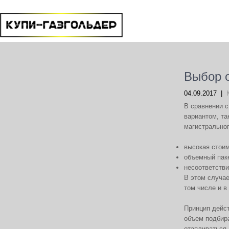
Выбор о
04.09.2017
|
В сравнении с
вариантом, та
магистральног
высокая стоим
объемный пак
несоответстви
В этом случа
том числе и в
Принцип дейст
объем подбира
отапливаться.